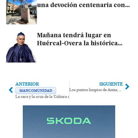
una devoción centenaria con
la beatificación del Cura Valera
Mañana tendrá lugar en
Huércal-Overa la histórica
beatificación del Cura Valera
ANTERIOR
SIGUIENTE
Los puntos limpios de Antas, Huércal, Pulpí y Los Gallardos a punto de cumplir 3 años sin funcionar después de costar 1,2 millones
MANCOMUNIDAD
La cara y la cruz de la ‘Cultura del Esparto’