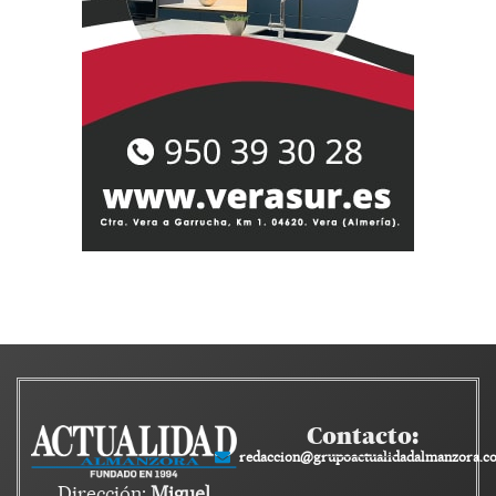
Contacto:
redaccion@grupoactualidadalmanzora.c
Dirección:
Miguel