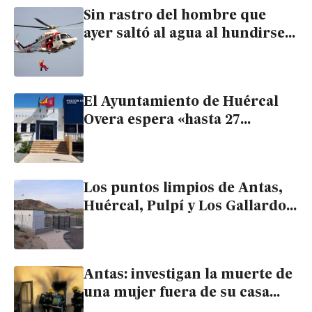
Sin rastro del hombre que
ayer saltó al agua al hundirse
su barco frente a Carboneras
El Ayuntamiento de Huércal
Overa espera «hasta 27
sentencias» sobre presuntos
impagos a sus policías
Los puntos limpios de Antas,
Huércal, Pulpí y Los Gallardos
a punto de cumplir 3 años sin
funcionar después de costar
1,2 millones
Antas: investigan la muerte de
una mujer fuera de su casa
incendiada de cuyo interior