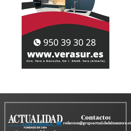
Contacto:
redaccion@grupoactualidadalmanzora.c