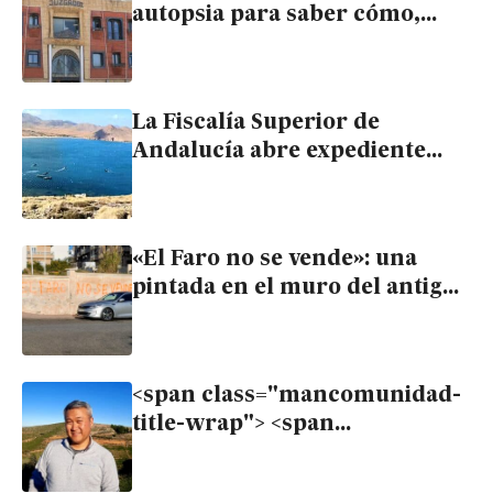
autopsia para saber cómo,
cuándo y por qué murió el
niño asesinado en Garrucha
La Fiscalía Superior de
Andalucía abre expediente
ante la proliferación de
narcolanchas en el litoral
«El Faro no se vende»: una
pintada en el muro del antiguo
faro de Garrucha clama contra
su subasta
<span class="mancomunidad-
title-wrap"> <span
class="mancomunidad-badge-
titulo">Mancomunidad</span>