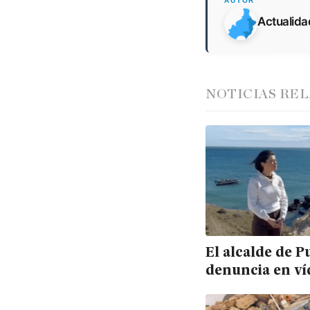
Actualid
NOTICIAS RE
El alcalde de P
denuncia en ví
presencia de
narcolanchas f