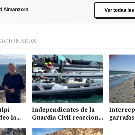
ad Almanzora
Ver todas las
LACIONADAS
ulpí
Independientes de la
Intercep
deo la
Guardia Civil reacciona
garrafas
ante la avalancha de
narcola
rente a
narcolanchas en el
Mojácar,