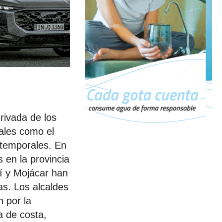
erivada de los
iales como el
 temporales. En
 en la provincia
í y Mojácar han
as. Los alcaldes
 por la
a de costa,