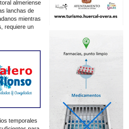
itoral almeriense
tas lanchas de
dadanos mientras
s, requiere un
ios temporales
 suficientes para