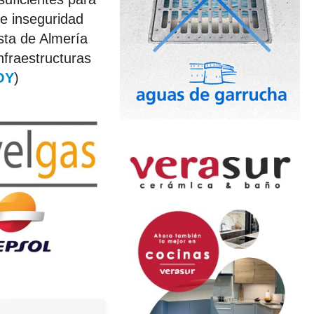
de inseguridad
sta de Almería
nfraestructuras
OY
)