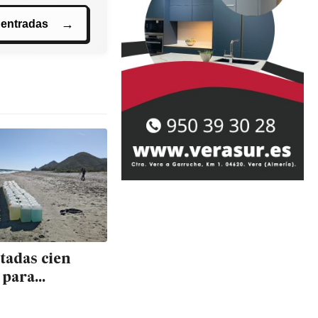
 entradas
tadas cien
 para
nchas en
 sin detenidos