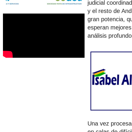
judicial coordina
y el resto de And
gran potencia, q
esperan mejores 
análisis profund
Una vez procesad
en calas de difíci