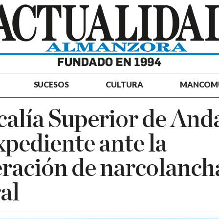
SUCESOS
CULTURA
MANCOM
calía Superior de And
xpediente ante la
eración de narcolanch
ral