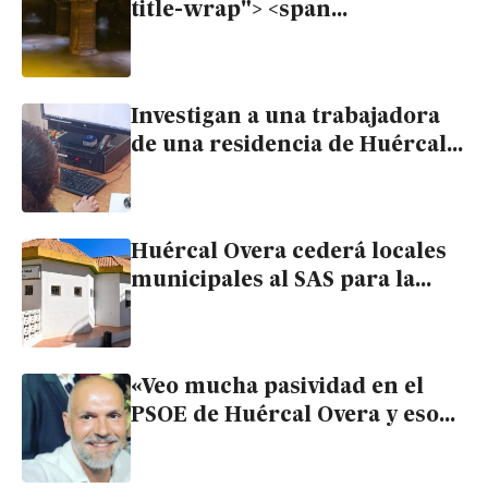
title-wrap"> <span
class="mancomunidad-badge-
titulo">Mancomunidad</span>
<span class="mancomunidad-
Investigan a una trabajadora
title-text">El nuevo edificio
de una residencia de Huércal
multifuncional de Huércal
Overa por robar joyas a una
Overa mostrará las bóvedas de
anciana con Alzheimer
los depósitos de agua de
1879</span> </span>
Huércal Overa cederá locales
municipales al SAS para la
consulta de Pediatría del
Centro de Salud
«Veo mucha pasividad en el
PSOE de Huércal Overa y eso
no va conmigo»