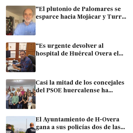
“El plutonio de Palomares se
esparce hacia Mojácar y Turre
cuando sopla el Levante, y a
Huércal Overa con el
Poniente”
“Es urgente devolver al
hospital de Huércal Overa el
nivel asistencial que nunca
debió perder”
Casi la mitad de los concejales
del PSOE huercalense ha
dimitido en lo que va de
mandato
El Ayuntamiento de H-Overa
gana a sus policías dos de las