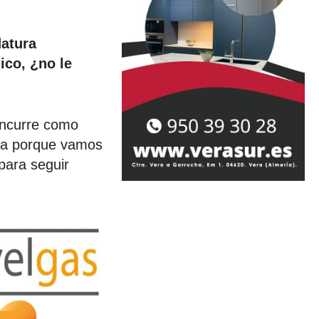
datura
ico, ¿no le
oncurre como
eta porque vamos
para seguir