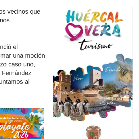
os vecinos que
unos
nció el
irmar una moción
izo caso uno,
o Fernández
guntamos al