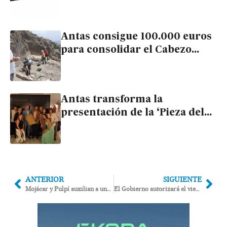
diciembre en el CICA
Antas consigue 100.000 euros
para consolidar el Cabezo
María como atractivo turístico
y cultural
Antas transforma la
presentación de la ‘Pieza del
mes’ del CICA en homenaje
popular a su primer cronista
ANTERIOR
SIGUIENTE
Mojácar y Pulpí auxilian a una Guardia Civil sin medios para combatir el narcotráfico
El Gobierno autorizará el viernes un trasvase de 50 hectómetros del Negratín al Almanzora