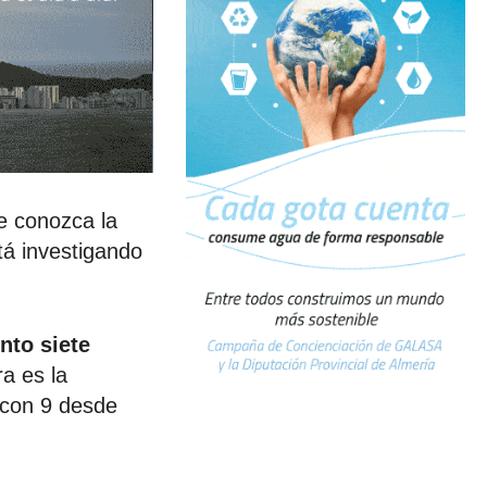
e conozca la
stá investigando
nto siete
a es la
 con 9 desde