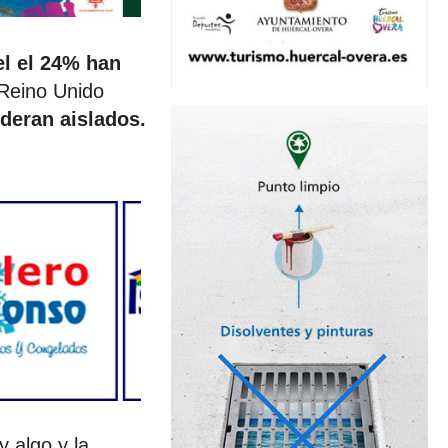
el el 24% han
 Reino Unido
deran aislados.
 algo y la