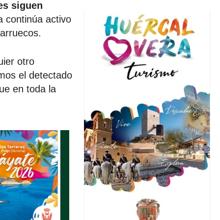
es siguen
a continúa activo
arruecos.
ier otro
imos el detectado
ue en toda la