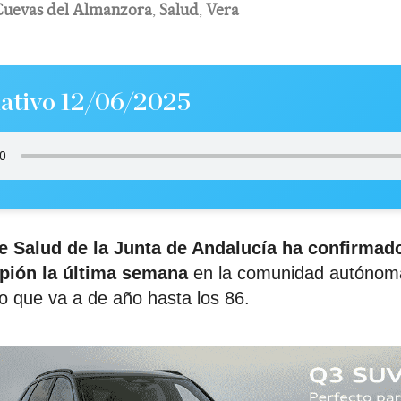
Cuevas del Almanzora
,
Salud
,
Vera
ativo 12/06/2025
e Salud de la Junta de Andalucía ha confirma
pión
la última semana
en la comunidad autónoma,
 lo que va a de año hasta los 86.