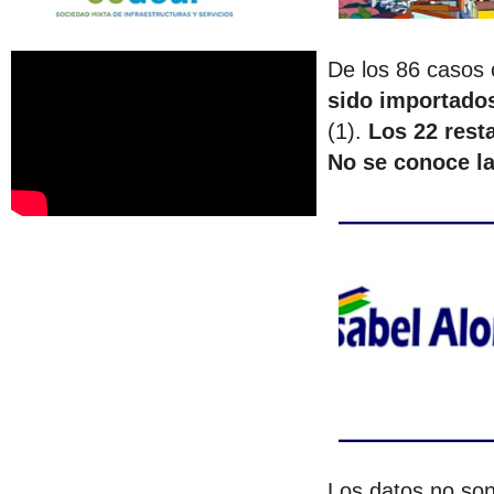
De los 86 casos 
sido importado
(1).
Los 22 rest
No se conoce la
Los datos no son