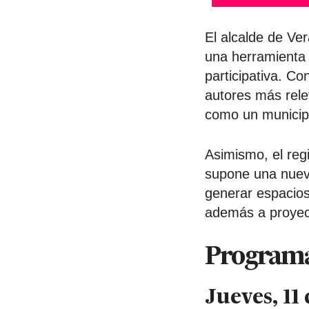
El alcalde de Ve
una herramienta 
participativa. C
autores más rele
como un municipi
Asimismo, el reg
supone una nueva
generar espacios
además a proyect
Program
Jueves, 11