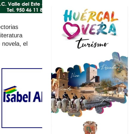
ectorias
iteratura
 novela, el