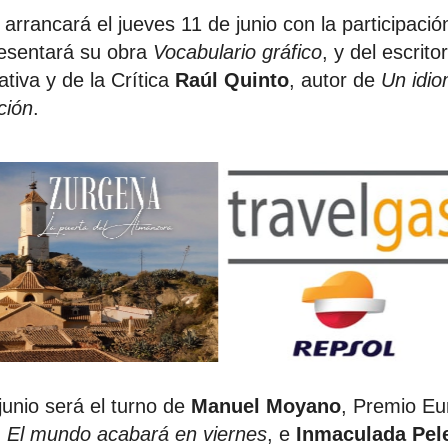
arrancará el jueves 11 de junio con la participaci
resentará su obra
Vocabulario gráfico
, y del escrit
tiva y de la Crítica
Raúl Quinto
, autor de
Un idio
ción
.
junio será el turno de
Manuel Moyano
, Premio Eur
n
El mundo acabará en viernes
, e
Inmaculada Pel