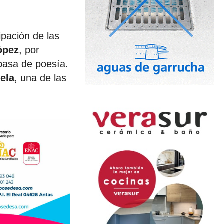
ipación de las
ópez
, por
pasa de poesía.
ela
, una de las