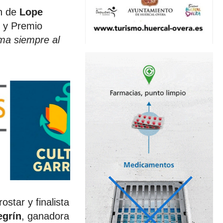
ón de
Lope
or y Premio
ma siempre al
ostar y finalista
egrín
, ganadora