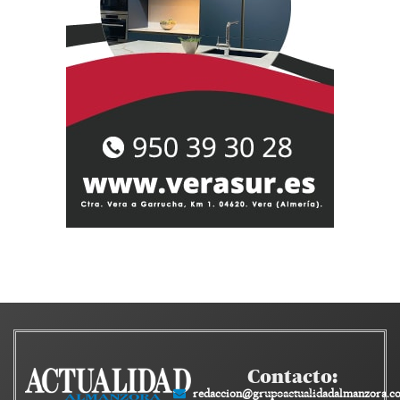
Contacto:
redaccion@grupoactualidadalmanzora.c