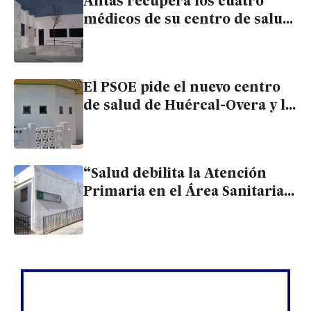
Antas recupera los cuatro
médicos de su centro de salud
tras varias semanas de
carencias
El PSOE pide el nuevo centro
de salud de Huércal-Overa y la
Junta defiende las mejoras en
el actual
“Salud debilita la Atención
Primaria en el Área Sanitaria
Norte contratando menos
médicos de los que se jubilan”