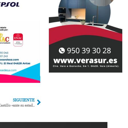
SIGUIENTE
El colectivo Overa Viva pide «salvar» el Castillo «ante su estado de abandono»