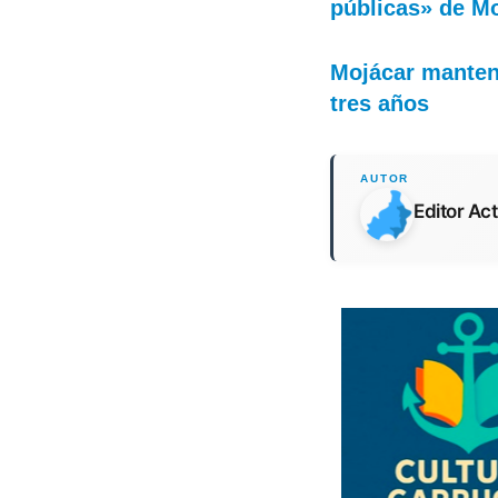
públicas» de M
Mojácar mantend
tres años
Editor Ac