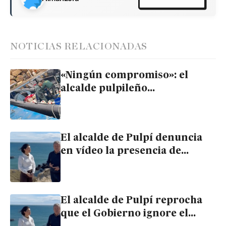
NOTICIAS RELACIONADAS
«Ningún compromiso»: el
alcalde pulpileño
decepcionado tras reunirse
con el subdelegado por las
narcolanchas
El alcalde de Pulpí denuncia
en vídeo la presencia de
narcolanchas frente a San
Juan de los Terreros: «Es el día
a día»
El alcalde de Pulpí reprocha
que el Gobierno ignore el