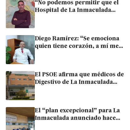
“No podemos permitir que el
Hospital de La Inmaculada
pierda recursos en una
comarca que crece”
Diego Ramírez: “Se emociona
quien tiene corazón, a mí me
ha pasado muchas veces
hablando con mis enfermos”
El PSOE afirma que médicos de
Digestivo de La Inmaculada
llevan desde agosto sin cobrar
las horas extra
El “plan excepcional” para La
Inmaculada anunciado hace
dos meses consiste en 3