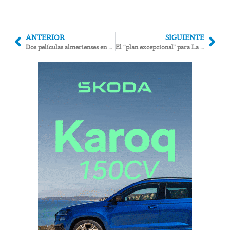
ANTERIOR
SIGUIENTE
Dos películas almerienses en el Festival de Río de Janeiro por el 60º aniversario del accidente de Palomares
El “plan excepcional” para La Inmaculada anunciado hace dos meses consiste en 3 médicos de refuerzo en fin de semana