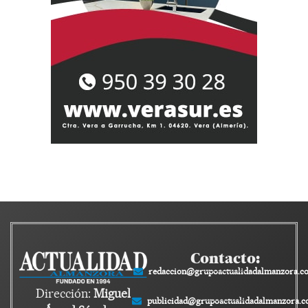
Contacto:
redaccion@grupoactualidadalmanzora.c
Dirección:
Miguel
publicidad@grupoactualidadalmanzora.