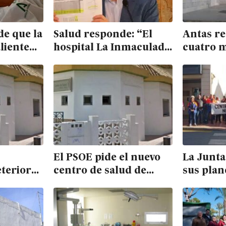
de que la
Salud responde: “El
Antas re
aliente
hospital La Inmaculada
cuatro m
ada dos
no es ninguna zona
centro d
ectado a
cero de colapso
varias s
sanitario”
carencia
El PSOE pide el nuevo
La Junta
terioro”
centro de salud de
sus plan
de salud
Huércal-Overa y la
centro d
ra y
Junta defiende las
Huércal 
manzora
mejoras en el actual
después