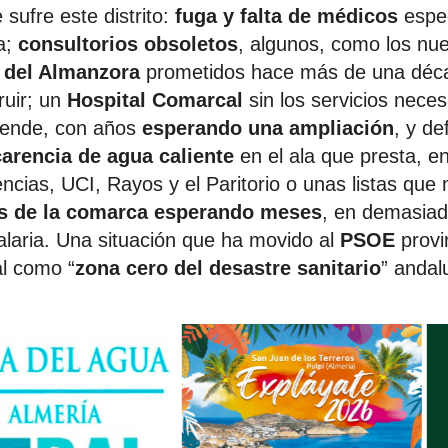
sufre este distrito:
fuga y falta de médicos
espec
a;
consultorios obsoletos
, algunos, como los n
 del Almanzora
prometidos hace más de una déca
ruir; un
Hospital Comarcal
sin los servicios neces
tiende, con años
esperando una ampliación
, y de
carencia de agua caliente
en el ala que presta, en
encias, UCI, Rayos y el Paritorio o unas listas que
es de la comarca esperando meses
, en demasiad
talaria. Una situación que ha movido al
PSOE
provin
l como “
zona cero del desastre sanitario
” andal