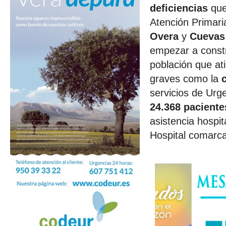
deficiencias
que 
Atención Primari
Overa
y
Cuevas
empezar a const
población que a
graves como la
servicios de Urg
24.368 pacient
asistencia hospi
Hospital comarca