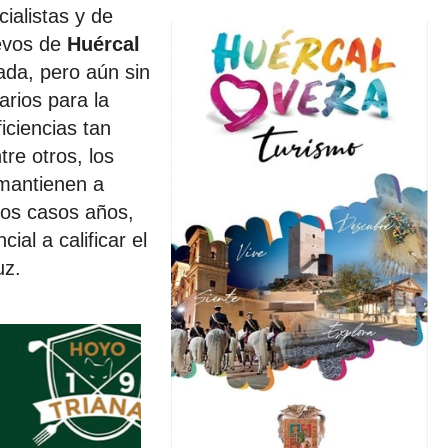
ialistas y de
uevos de
Huércal
da, pero aún sin
arios para la
ficiencias tan
tre otros, los
 mantienen a
os casos años,
cial a calificar el
uz.