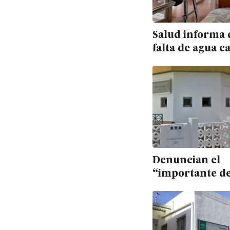
Salud informa 
falta de agua c
en La Inmacul
años “no ha af
los pacientes”
Denuncian el
“importante de
de los centros 
de Huércal Ove
Cuevas del Al