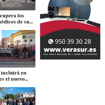
cupera los
édicos de su
e salud tras
emanas de
s
 incluirá en
es el nuevo
e salud de
Overa 20 años
 de prometerlo