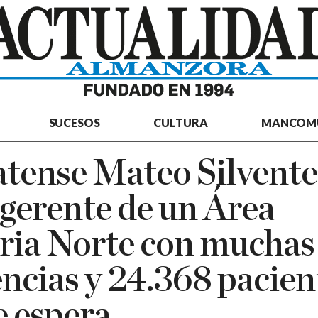
SUCESOS
CULTURA
MANCOM
atense Mateo Silvente
gerente de un Área
ria Norte con muchas
encias y 24.368 pacien
de espera