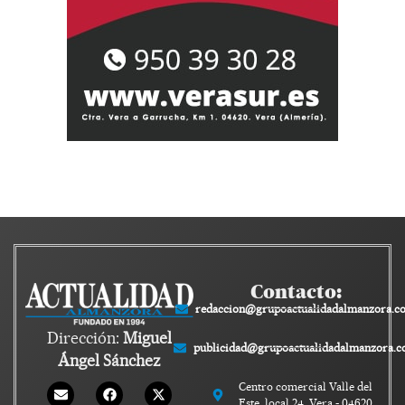
Contacto:
redaccion@grupoactualidadalmanzora.c
Dirección:
Miguel
publicidad@grupoactualidadalmanzora.
Ángel Sánchez
Centro comercial Valle del
Este, local 24, Vera - 04620