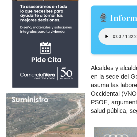
Inform
Alcaldes y alcald
en la sede del G
asuma las labores
Occidental (VNO)
PSOE, argumenta
salud pública, s