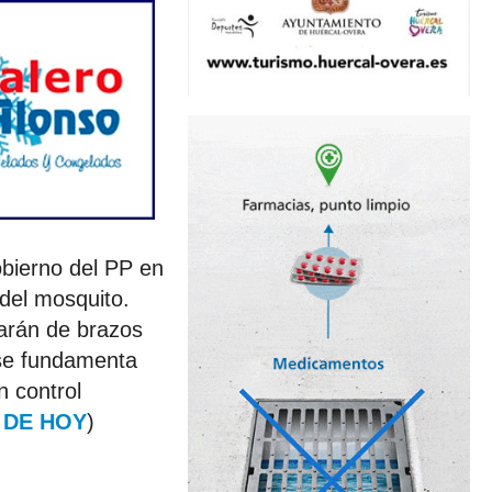
obierno del PP en
 del mosquito.
darán de brazos
 se fundamenta
n control
 DE HOY
)