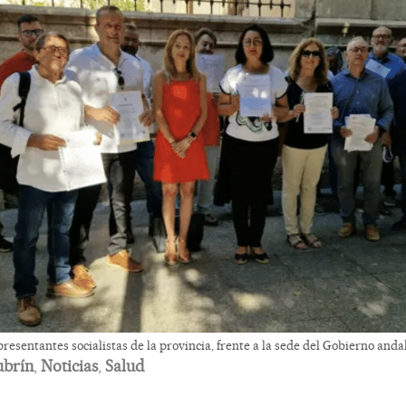
resentantes socialistas de la provincia, frente a la sede del Gobierno anda
ubrín
,
Noticias
,
Salud