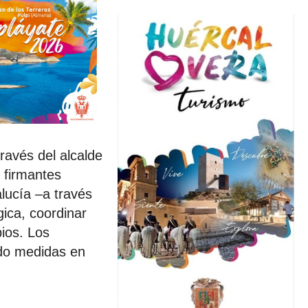
ravés del alcalde
 firmantes
lucía –a través
gica, coordinar
pios. Los
ndo medidas en