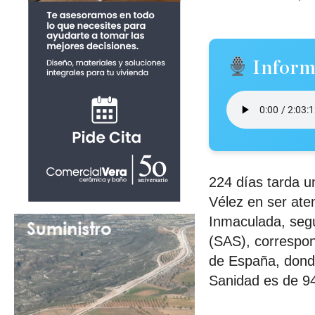
Inform
224 días tarda u
Vélez en ser ate
Inmaculada, segú
(SAS), correspon
de España, donde
Sanidad es de 94