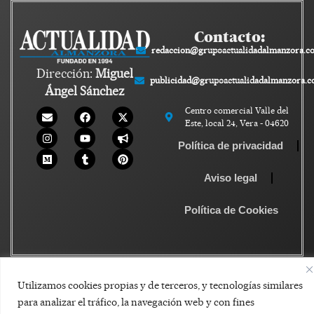
Contacto:
redaccion@grupoactualidadalmanzora.c
Dirección:
Miguel
publicidad@grupoactualidadalmanzora.
Ángel Sánchez
Centro comercial Valle del
Este, local 24, Vera - 04620
Política de privacidad
Aviso legal
Política de Cookies
Utilizamos cookies propias y de terceros, y tecnologías similares
para analizar el tráfico, la navegación web y con fines