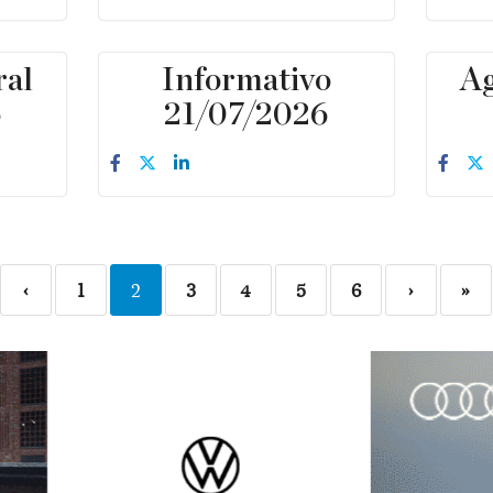
ral
Informativo
Ag
6
21/07/2026
‹
1
2
3
4
5
6
›
»