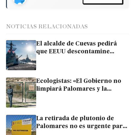
NOTICIAS RELACIONADAS
El alcalde de Cuevas pedirá
que EEUU descontamine
Palomares si quiere renovar
las bases de Rota y Morón
Ecologistas: «El Gobierno no
limpiará Palomares y la
sociedad no presiona para
conseguirlo»
La retirada de plutonio de
Palomares no es urgente para
el Gobierno porque “no hay