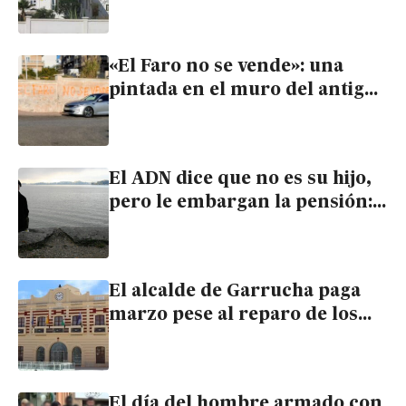
vistas al mar sale a subasta
«El Faro no se vende»: una
pintada en el muro del antiguo
faro de Garrucha clama contra
su subasta
El ADN dice que no es su hijo,
pero le embargan la pensión:
el drama de José a sus 81 años
en Garrucha
El alcalde de Garrucha paga
marzo pese al reparo de los
técnicos y pide informes sobre
la legalidad de las nóminas
El día del hombre armado con