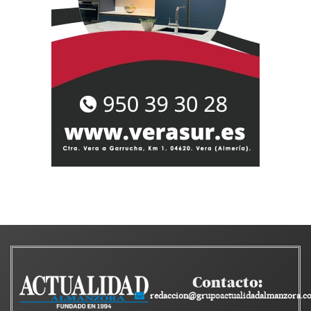
Contacto:
redaccion@grupoactualidadalmanzora.c