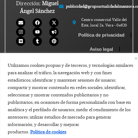
Dirección:
Miguel
publicidad@grupoactualidadalmanzora.
Ángel Sánchez
Centro comercial Valle del
Este, local 24, Vera - 04620
Política de privacidad
Aviso legal
Política de Cookies
Utilizamos cookies propias y de terceros, y tecnologías similares
para analizar el tráfico, la navegación web y con fines
estadísticos; identificar y mantener sesiones de usuario;
compartir y mostrar contenido en redes sociales; identificar,
seleccionar y mostrar contenidos publicitarios y no
publicitarios, en ocasiones de forma personalizada con base en
analítica y el perfilado de usuarios; medir el rendimiento de los
anteriores; utilizar estudios de mercado para generar
información; y desarrollar y mejorar
productos.
Política de cookies