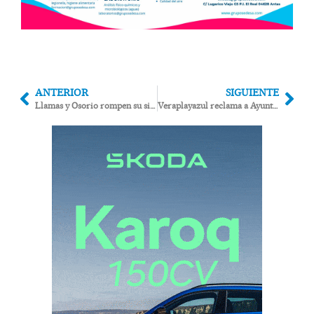
ANTERIOR
SIGUIENTE
Llamas y Osorio rompen su silencio: «La coalición de Garrucha se descompone y nos aísla, pero seguiremos siendo concejales»
Veraplayazul reclama a Ayuntamiento, Junta, Ministerio y Bandera Azul acabar con “los episodios de suciedad”