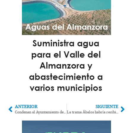
ANTERIOR
SIGUIENTE
Condenan al Ayuntamiento de Huércal Overa a pagar 1 millón de euros en horas extras a los policías
La trama Ábalos habría recibido medio millón en mordidas del AVE Pulpí-Vera y el soterramiento en Murcia