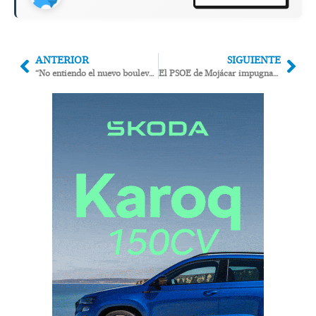
ANTERIOR
SIGUIENTE
“No entiendo el nuevo boulevard entre Las Buganvillas y Cuevas sin dos carriles en cada dirección”
El PSOE de Mojácar impugnará el pleno que aprobó la construcción de una pasarela-mirador en el rio Aguas