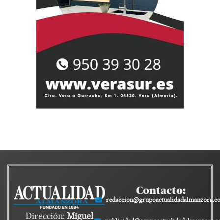
Contacto:
redaccion@grupoactualidadalmanzora.c
Dirección:
Miguel