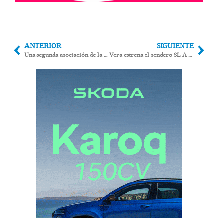
ANTERIOR
SIGUIENTE
Una segunda asociación de la G. Civil pide «armas largas» tras dos incidentes con disparos en Cuevas
Vera estrena el sendero SL-A 409 «Salar de los Canos», su primer itinerario homologado para el turismo de naturaleza