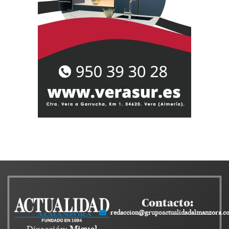
Contacto:
redaccion@grupoactualidadalmanzora.c