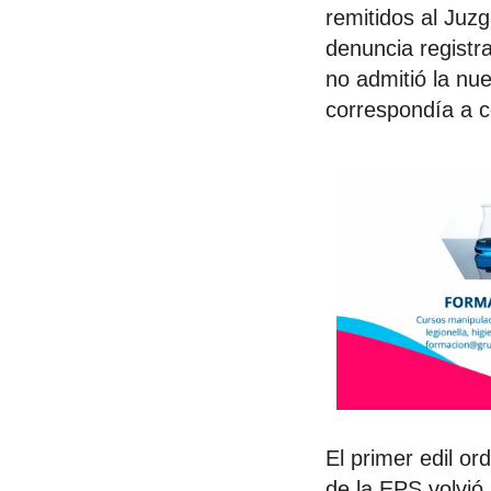
remitidos al Juz
denuncia registr
no admitió la nu
correspondía a c
El primer edil or
de la EPS volvió