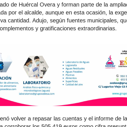
gado de Huércal Overa y forman parte de la amplia
ada por el alcalde, aunque en esta ocasión, la exg
eva cantidad. Adujo, según fuentes municipales, q
omplementos y gratificaciones extraordinarias.
denó volver a repasar las cuentas y el informe de l
 a corroborar los 505.419 euros como cifra presu