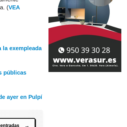
a. (
VEA
 a la exempleada
s públicas
de ayer en Pulpí
 entradas