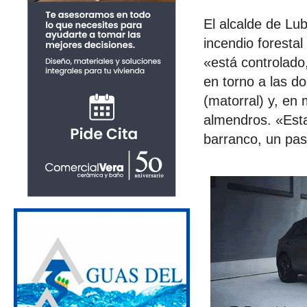
El alcalde de L
incendio foresta
«está controlado
en torno a las d
(matorral) y, en
almendros. «Esta
barranco, un paso