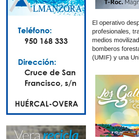
El operativo des
profesionales, t
medios moviliza
bomberos foresta
(UMIF) y una Uni