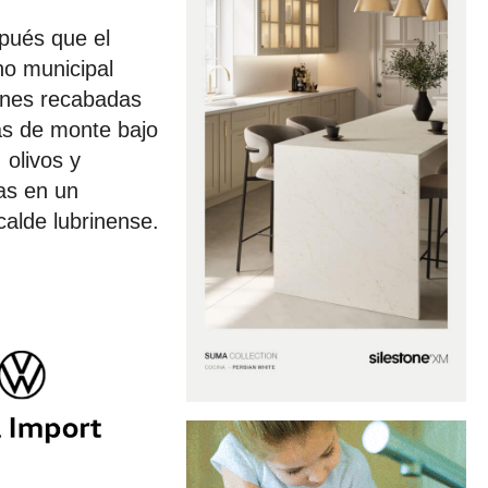
pués que el
no municipal
ones recabadas
as de monte bajo
 olivos y
as en un
calde lubrinense.